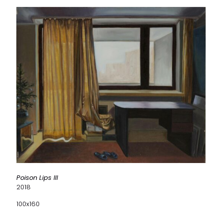
Poison Lips III
2018
100x160